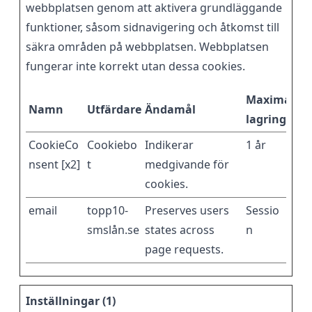
webbplatsen genom att aktivera grundläggande
funktioner, såsom sidnavigering och åtkomst till
säkra områden på webbplatsen. Webbplatsen
fungerar inte korrekt utan dessa cookies.
Maximal
Namn
Utfärdare
Ändamål
lagringstid
CookieCo
Cookiebo
Indikerar
1 år
nsent [x2]
t
medgivande för
cookies.
email
topp10-
Preserves users
Sessio
smslån.se
states across
n
page requests.
Inställningar (1)