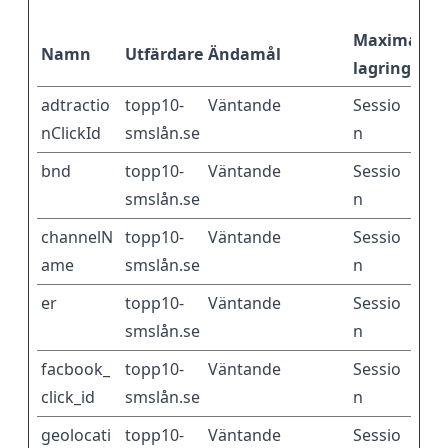
Maximal
Namn
Utfärdare
Ändamål
lagringstid
adtractio
topp10-
Väntande
Sessio
nClickId
smslån.se
n
bnd
topp10-
Väntande
Sessio
smslån.se
n
channelN
topp10-
Väntande
Sessio
ame
smslån.se
n
er
topp10-
Väntande
Sessio
smslån.se
n
facbook_
topp10-
Väntande
Sessio
click_id
smslån.se
n
geolocati
topp10-
Väntande
Sessio