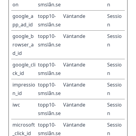
on
smslån.se
n
google_a
topp10-
Väntande
Sessio
pp_ad_id
smslån.se
n
google_b
topp10-
Väntande
Sessio
rowser_a
smslån.se
n
d_id
google_cli
topp10-
Väntande
Sessio
ck_id
smslån.se
n
impressio
topp10-
Väntande
Sessio
n_id
smslån.se
n
iwc
topp10-
Väntande
Sessio
smslån.se
n
microsoft
topp10-
Väntande
Sessio
_click_id
smslån.se
n