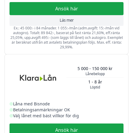
Ansök här
Läs mer
Ex.: 45 000:- i 84 månader. 1 055:-/mån (adm.avgift: 15:-/mån vid
autogiro). Totalt: 89 842:-, baserat på fast ränta 21,60%, eff.ränta
25,05%, upp.avgift 495:- (som läggs till lånet) och autogiro. Exemplet
är beräknat utifrån att avtalets betalningsplan följs. Max. eff. ränta:
29,99%.
5 000 - 150 000 kr
Lånebelopp
1 - 8 år
Löptid
Låna med Bisnode
Betalningsanmärkningar OK
Välj lånet med bäst villkor för dig
Ansök här