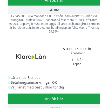
Ansök här
Läs mer
Ex.: 45 000:- i 84 månader. 1 055:-/mån (adm.avgift: 15:-/mån vid
autogiro). Totalt: 89 842:-, baserat på fast ränta 21,60%, eff.ränta
25,05%, upp.avgift 495:- (som läggs till lånet) och autogiro. Exemplet
är beräknat utifrån att avtalets betalningsplan följs. Max. eff. ränta:
29,99%.
5 000 - 150 000 kr
Lånebelopp
1 - 8 år
Löptid
Låna med Bisnode
Betalningsanmärkningar OK
Välj lånet med bäst villkor för dig
Ansök här